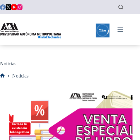
Saltar
al
contenido
Noticias
Noticias
Inicio