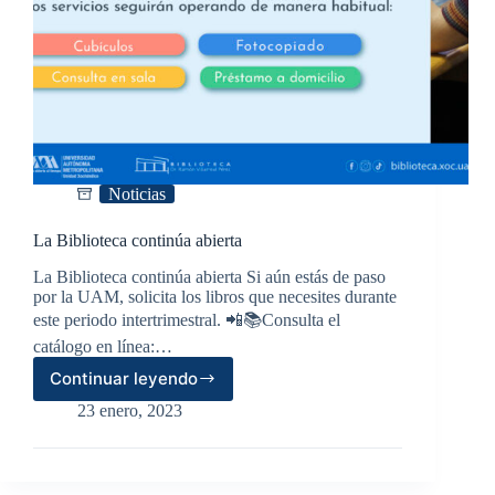
Noticias
La Biblioteca continúa abierta
La Biblioteca continúa abierta Si aún estás de paso
por la UAM, solicita los libros que necesites durante
este periodo intertrimestral. 📲📚Consulta el
catálogo en línea:…
Continuar leyendo
La
Biblioteca
23 enero, 2023
continúa
abierta