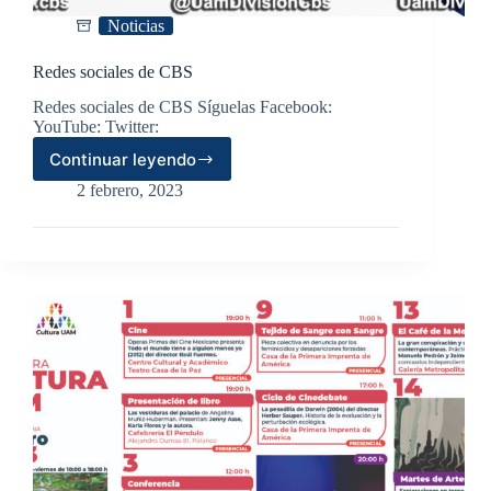
Noticias
Redes sociales de CBS
Redes sociales de CBS Síguelas Facebook:
YouTube: Twitter:
Continuar leyendo
Redes
sociales
2 febrero, 2023
de
CBS