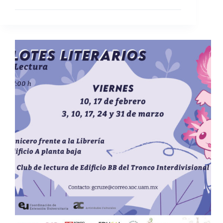
de
libros