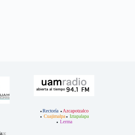
Rectoría
Azcapotzalco
Cuajimalpa
Iztapalapa
Lerma