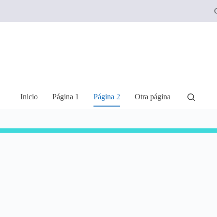
C
Inicio
Página 1
Página 2
Otra página